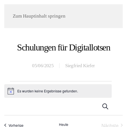
Menü
Zum Hauptinhalt springen
Schulungen für Digitallotsen
05/06/2025
Siegfried Kiefer
Veranstaltungen
Es wurden keine Ergebnisse gefunden.
Hinweis
Veranst
Suche
Suche
Heute
Nächste
Veranstaltungen
Vorherige