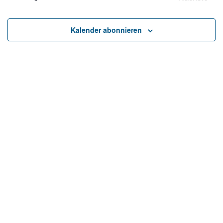
und
Veranst
Ansicht
Kalender abonnieren
Naviga