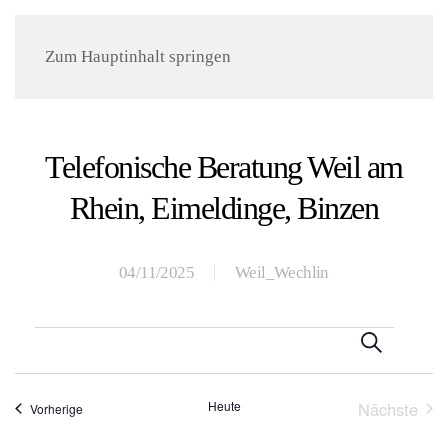
Menü
Zum Hauptinhalt springen
Telefonische Beratung Weil am
Rhein, Eimeldinge, Binzen
04/11/2025
Weil_Wechlin
Veranstaltungen
Veranst
Suche
Suche
Heute
Nächste
Veranstaltungen
Vorherige
und
Veranst